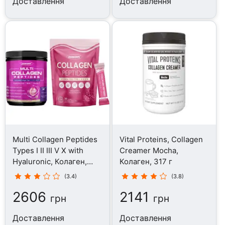
Доставлення
Доставлення
Multi Collagen Peptides
Vital Proteins, Collagen
Types I II III V X with
Creamer Mocha,
Hyaluronic, Колаген,
Колаген, 317 г
350 г
(3.4)
(3.8)
2606
2141
грн
грн
Доставлення
Доставлення