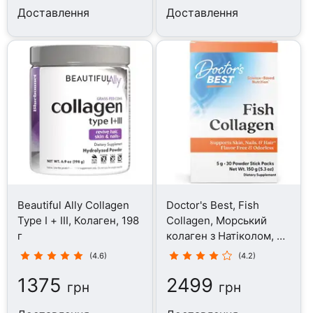
Доставлення
Доставлення
Beautiful Ally Collagen
Doctor's Best, Fish
Type I + III, Колаген, 198
Collagen, Морський
г
колаген з Натіколом, 30
стіків
(4.6)
(4.2)
1375
2499
грн
грн