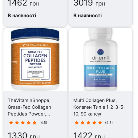
1462
3019
грн
грн
В наявності
В наявності
TheVitaminShoppe,
Multi Collagen Plus,
Grass-Fed Collagen
Колаген Типів 1-2-3-5-
Peptides Powder,
10, 90 капсул
Колаген, 198 г
(4.5)
(4.5)
1330
1422
грн
грн