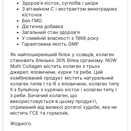
Здоров'я кісток, суглобів і шкіри
З вітаміном С і екстрактом виноградних
кісточок
Без ГМО
Дієтична добавка
Загальний стан здоров'я
У сімейній власності з 1968 року
Гарантована якість GMP
Як найпоширеніший білок у ссавців, колаген
становить близько 30% білка організму. NOW
Multi Collagen містить колаген з трьох
джерел: яловичини, курки та риби. Цей
комбінований продукт містить натуральний
колаген типів I та III з яловичини, колаген типу
II з бульйону з курячих кісток і колаген типу I
з риби. Бичачий колаген, що
використовується в цьому продукті,
отриманий від великої рогатої худоби, яка не
містить ГСЕ та гормонів.
Жодного.