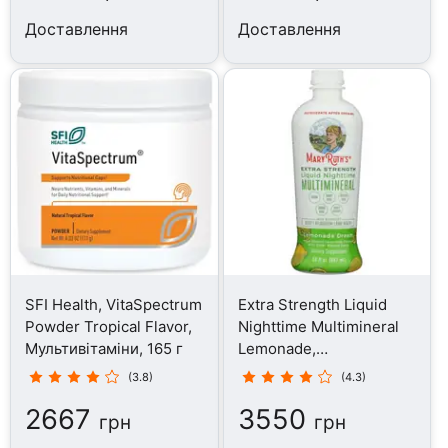
Доставлення
Доставлення
SFI Health, VitaSpectrum
Extra Strength Liquid
Powder Tropical Flavor,
Nighttime Multimineral
Мультивітаміни, 165 г
Lemonade,
Мультивітаміни, 887 мл
(3.8)
(4.3)
2667
3550
грн
грн