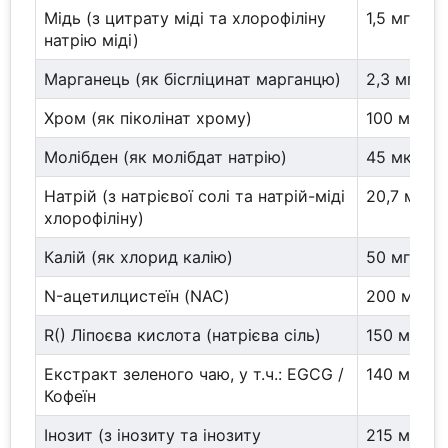
Мідь (з цитрату міді та хлорофіліну
1,5 мг
натрію міді)
Марганець (як бісгліцинат марганцю)
2,3 мг
Хром (як піколінат хрому)
100 мкг
Молібден (як молібдат натрію)
45 мкг
Натрій (з натрієвої солі та натрій-міді
20,7 мг
хлорофіліну)
Калій (як хлорид калію)
50 мг
N-ацетилцистеїн (NAC)
200 мг
R() Ліпоєва кислота (натрієва сіль)
150 мг
Екстракт зеленого чаю, у т.ч.: EGCG /
140 мг / 6
Кофеїн
Інозит (з інозиту та інозиту
215 мг