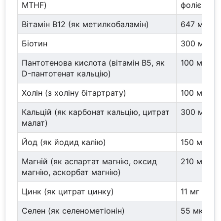
MTHF)
фолієвої 
Вітамін B12 (як метилкобаламін)
647 мкг
Біотин
300 мкг
Пантотенова кислота (вітамін B5, як
100 мг
D-пантотенат кальцію)
Холін (з холіну бітартрату)
100 мг
Кальцій (як карбонат кальцію, цитрат
300 мг
малат)
Йод (як йодид калію)
150 мкг
Магній (як аспартат магнію, оксид
210 мг
магнію, аскорбат магнію)
Цинк (як цитрат цинку)
11 мг
Селен (як селенометіонін)
55 мкг