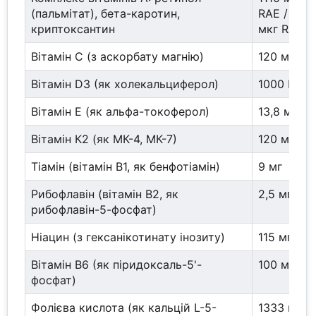
(пальмітат), бета-каротин,
RAE / 900 
криптоксантин
мкг RAE
Вітамін С (з аскорбату магнію)
120 мг
Вітамін D3 (як холекальциферол)
1000 МО
Вітамін Е (як альфа-токоферол)
13,8 мг
Вітамін К2 (як МК-4, МК-7)
120 мкг
Тіамін (вітамін B1, як бенфотіамін)
9 мг
Рибофлавін (вітамін B2, як
2,5 мг
рибофлавін-5-фосфат)
Ніацин (з гексанікотинату інозиту)
115 мг
Вітамін B6 (як піридоксаль-5'-
100 мг
фосфат)
Фолієва кислота (як кальцій L-5-
1333 мкг 