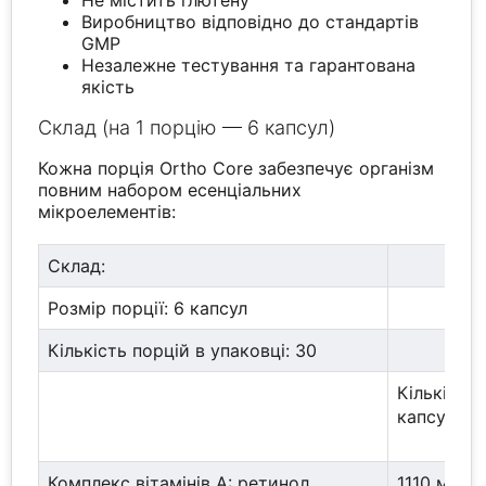
Не містить глютену
Виробництво відповідно до стандартів
GMP
Незалежне тестування та гарантована
якість
Склад (на 1 порцію — 6 капсул)
Кожна порція Ortho Core забезпечує організм
повним набором есенціальних
мікроелементів:
Склад:
Розмір порції: 6 капсул
Кількість порцій в упаковці: 30
Кількість 
капсул)
Комплекс вітамінів А: ретинол
1110 мкг R