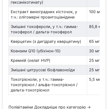
гексанікотинату)
Екстракт виноградних кісточок, у
100 мг / 8
т.ч.: олігомерні проантоціанідини
Змішані токофероли, у т.ч.: гамма-
85,8 мг / 
токоферол / дельта-токоферол
Кверцетин (з дигідрату кверцетину)
65 мг
Коензим Q10 (убіхінон-10)
30 мг
Кремній (хелат HVP)
25 мг
Змішані цитрусові біофлавоноїди
25 мг
Токотрієноли, у т.ч.: гамма-
5,5 мг / 3 
токотрієнол / альфа-токотрієнол /
дельта-токотрієнол
Полівітаміни
Докладніше про категорію →