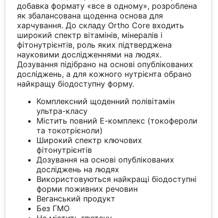
добавка формату «все в одному», розроблена
як збалансована щоденна основа для
харчування. До складу Ortho Core входить
широкий спектр вітамінів, мінералів і
фітонутрієнтів, роль яких підтверджена
науковими дослідженнями на людях.
Дозування підібрано на основі опублікованих
досліджень, а для кожного нутрієнта обрано
найкращу біодоступну форму.
Комплексний щоденний полівітамін
ультра-класу
Містить повний Е-комплекс (токофероли
та токотрієноли)
Широкий спектр ключових
фітонутрієнтів
Дозування на основі опублікованих
досліджень на людях
Використовуються найкращі біодоступні
форми поживних речовин
Веганський продукт
Без ГМО