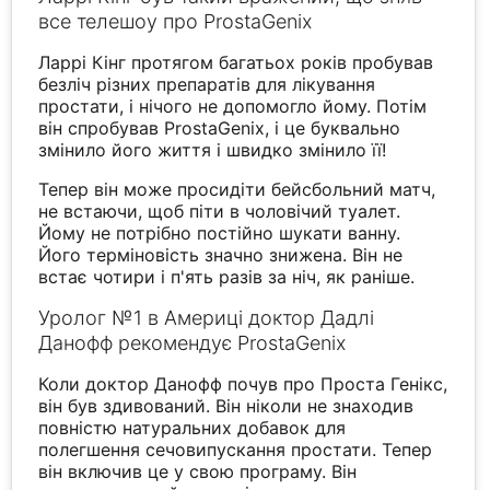
все телешоу про ProstaGenix
Ларрі Кінг протягом багатьох років пробував
безліч різних препаратів для лікування
простати, і нічого не допомогло йому. Потім
він спробував ProstaGenix, і це буквально
змінило його життя і швидко змінило її!
Тепер він може просидіти бейсбольний матч,
не встаючи, щоб піти в чоловічий туалет.
Йому не потрібно постійно шукати ванну.
Його терміновість значно знижена. Він не
встає чотири і п'ять разів за ніч, як раніше.
Уролог №1 в Америці доктор Дадлі
Данофф рекомендує ProstaGenix
Коли доктор Данофф почув про Проста Генікс,
він був здивований. Він ніколи не знаходив
повністю натуральних добавок для
полегшення сечовипускання простати. Тепер
він включив це у свою програму. Він