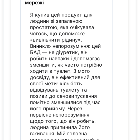
мережі
Я купив цей продукт для
людини зі запаленою
простатою, яка очікувала
чогось, що допоможе
«вивільнити рідину».
Виникло непорозуміння: цей
БАД — не діуретик, він
робить навпаки і допомагає
зменшити, як часто потрібно
ходити в туалет. З мого
досвіду, він ефективний для
своєї мети: кількість
відвідувань туалету та
позиви до сечовипускання
помітно зменшилися під час
його прийому. Через
первісне непорозуміння
щодо того, що він робить,
людина припинила його
вживання. Мій головна
порада: уважно прочитайте