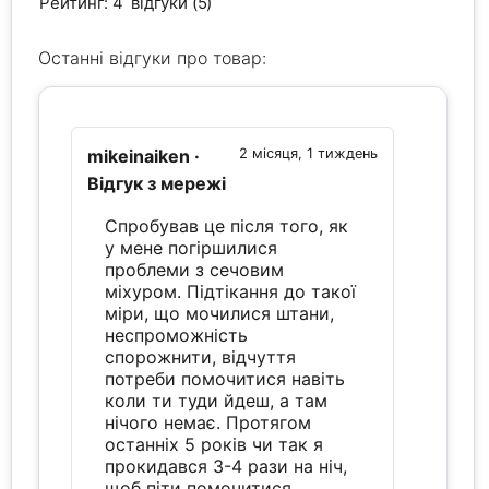
Рейтинг: 4
відгуки (5)
Останні відгуки про товар:
mikeinaiken
·
2 місяця, 1 тиждень
Відгук з мережі
Спробував це після того, як
у мене погіршилися
проблеми з сечовим
міхуром. Підтікання до такої
міри, що мочилися штани,
неспроможність
спорожнити, відчуття
потреби помочитися навіть
коли ти туди йдеш, а там
нічого немає. Протягом
останніх 5 років чи так я
прокидався 3-4 рази на ніч,
щоб піти помочитися.