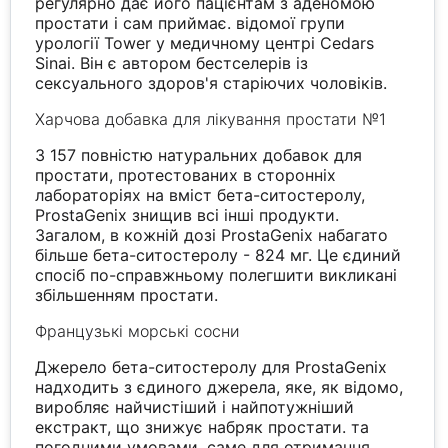
регулярно дає його пацієнтам з аденомою
простати і сам приймає. відомої групи
урології Tower у медичному центрі Cedars
Sinai. Він є автором бестселерів із
сексуального здоров'я старіючих чоловіків.
Харчова добавка для лікування простати №1
З 157 повністю натуральних добавок для
простати, протестованих в сторонніх
лабораторіях на вміст бета-ситостеролу,
ProstaGenix знищив всі інші продукти.
Загалом, в кожній дозі ProstaGenix набагато
більше бета-ситостеролу - 824 мг. Це єдиний
спосіб по-справжньому полегшити викликані
збільшенням простати.
Французькі морські сосни
Джерело бета-ситостеролу для ProstaGenix
надходить з єдиного джерела, яке, як відомо,
виробляє найчистіший і найпотужніший
екстракт, що знижує набряк простати. та
погодними умовами, саме для отримання