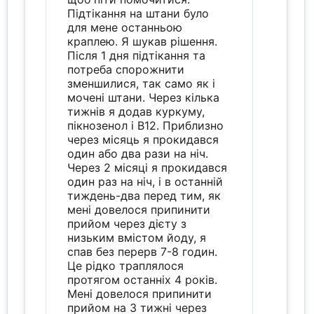
Підтікання на штани було
для мене останньою
краплею. Я шукав рішення.
Після 1 дня підтікання та
потреба спорожнити
зменшилися, так само як і
мочені штани. Через кілька
тижнів я додав куркуму,
пікнозенол і B12. Приблизно
через місяць я прокидався
один або два рази на ніч.
Через 2 місяці я прокидався
один раз на ніч, і в останній
тиждень-два перед тим, як
мені довелося припинити
прийом через дієту з
низьким вмістом йоду, я
спав без перерв 7-8 годин.
Це рідко траплялося
протягом останніх 4 років.
Мені довелося припинити
прийом на 3 тижні через