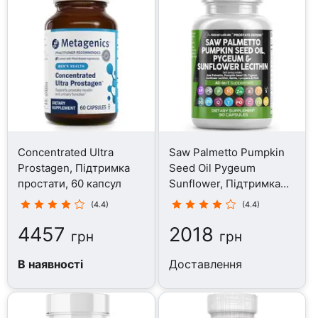
Concentrated Ultra
Saw Palmetto Pumpkin
Prostagen, Підтримка
Seed Oil Pygeum
простати, 60 капсул
Sunflower, Підтримка
простати, 90 капсул
(4.4)
(4.4)
4457
2018
грн
грн
В наявності
Доставлення