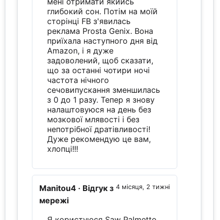
мені отримати якийсь
глибокий сон. Потім на моїй
сторінці FB з'явилась
реклама Prosta Genix. Вона
приїхала наступного дня від
Amazon, і я дуже
задоволений, щоб сказати,
що за останні чотири ночі
частота нічного
сечовипускання зменшилась
з 0 до 1 разу. Тепер я знову
налаштовуюся на день без
мозкової млявості і без
непотрібної дратівливості!
Дуже рекомендую це вам,
хлопці!!!
Manitou4
· Відгук з
4 місяця, 2 тижні
мережі
Я користуюся Saw Palmetto