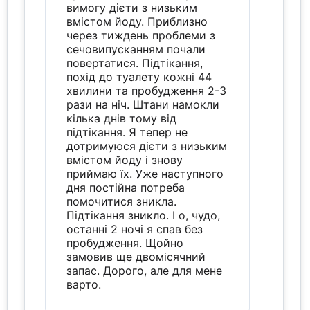
вимогу дієти з низьким
вмістом йоду. Приблизно
через тиждень проблеми з
сечовипусканням почали
повертатися. Підтікання,
похід до туалету кожні 44
хвилини та пробудження 2-3
рази на ніч. Штани намокли
кілька днів тому від
підтікання. Я тепер не
дотримуюся дієти з низьким
вмістом йоду і знову
приймаю їх. Уже наступного
дня постійна потреба
помочитися зникла.
Підтікання зникло. І о, чудо,
останні 2 ночі я спав без
пробудження. Щойно
замовив ще двомісячний
запас. Дорого, але для мене
варто.