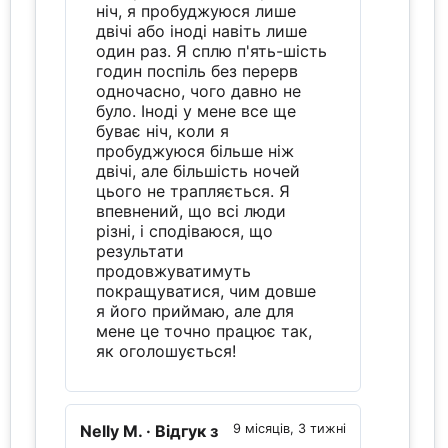
ніч, я пробуджуюся лише
двічі або іноді навіть лише
один раз. Я сплю п'ять-шість
годин поспіль без перерв
одночасно, чого давно не
було. Іноді у мене все ще
буває ніч, коли я
пробуджуюся більше ніж
двічі, але більшість ночей
цього не трапляється. Я
впевнений, що всі люди
різні, і сподіваюся, що
результати
продовжуватимуть
покращуватися, чим довше
я його приймаю, але для
мене це точно працює так,
як оголошується!
Nelly M.
· Відгук з
9 місяців, 3 тижні