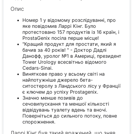
Опис
Номер 1 у відомому розслідуванні, про
яке повідомив Ларрі Кінг. Було
протестовано 157 продуктів із 16 країн, і
ProstaGenix посіла перше місце!
"Кращий продукт для простати, який я
бачив за 40 років! " - Доктор Дадлі
Данофф, уролог №1 в Америці, президент
Tower Urology всесвітньо відомого
Cedars-Sinai.
Виняткове право у всьому світі на
найпотужніше джерело бета-
ситостеролу з Ландського лісу у Франції
є ключем до успіху Prostagenix.
Значно менше позивів до
сечовипускання та меншої кількості
відвідувань туалету вдень та вночі.
Поверніться до сильного потоку, повне
спорожнення.
Ларрі Кінг був такий вражений, що зняв