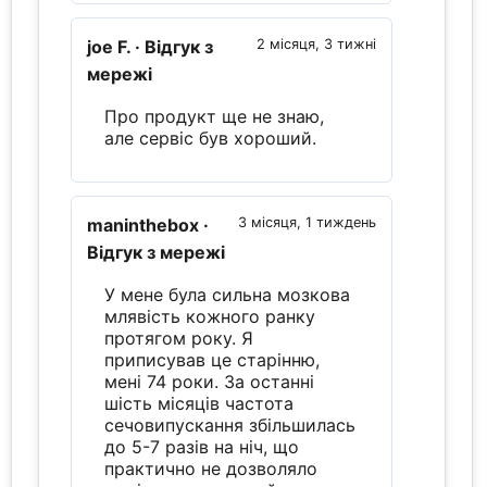
joe F.
· Відгук з
2 місяця, 3 тижні
мережі
Про продукт ще не знаю,
але сервіс був хороший.
maninthebox
·
3 місяця, 1 тиждень
Відгук з мережі
У мене була сильна мозкова
млявість кожного ранку
протягом року. Я
приписував це старінню,
мені 74 роки. За останні
шість місяців частота
сечовипускання збільшилась
до 5-7 разів на ніч, що
практично не дозволяло