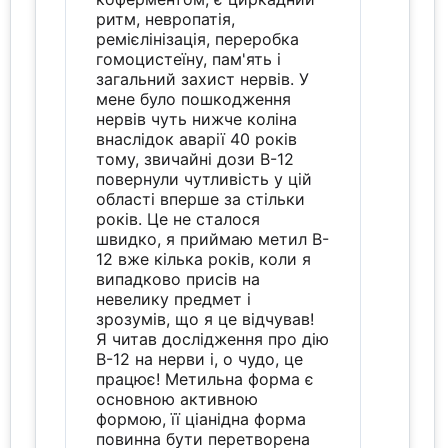
ритм, невропатія,
ремієлінізація, переробка
гомоцистеїну, пам'ять і
загальний захист нервів. У
мене було пошкодження
нервів чуть нижче коліна
внаслідок аварії 40 років
тому, звичайні дози B-12
повернули чутливість у цій
області вперше за стільки
років. Це не сталося
швидко, я приймаю метил B-
12 вже кілька років, коли я
випадково присів на
невелику предмет і
зрозумів, що я це відчував!
Я читав дослідження про дію
B-12 на нерви і, о чудо, це
працює! Метильна форма є
основною активною
формою, її ціанідна форма
повинна бути перетворена