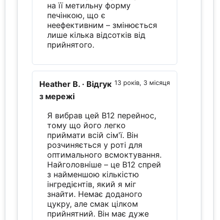
на її метильну форму
печінкою, що є
неефективним – змінюється
лише кілька відсотків від
прийнятого.
Heather B.
· Відгук
13 років, 3 місяця
з мережі
Я вибрав цей B12 перейнос,
тому що його легко
приймати всій сім'ї. Він
розчиняється у роті для
оптимального всмоктування.
Найголовніше – це B12 спрей
з найменшою кількістю
інгредієнтів, який я міг
знайти. Немає доданого
цукру, але смак цілком
прийнятний. Він має дуже