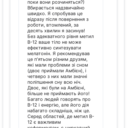
поки вони розчиняться?)
Вбирається надзвичайно
швидко. Я спробував це
відразу після повернення з
роботи, втомлений, за
десять хвилин я засинув!
Без адекватного рівня метил
B-12 ваше тіло не може
ефективно синтезувати
мелатонін. Я рекомендував
це п'ятьом різним друзям,
які мали проблеми зі сном
(двоє приймали Амбієн), і
четверо з них мали значні
поліпшення сну всю ніч.
Двоє, які були на Амбієні,
більше не приймають його!
Багато людей говорять про
B-12 і енергію, але його дія
набагато складніша, ніж це.
Серед областей, де метил B-
12 є важливим
коферментом, є циркадний