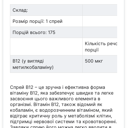
Склад:
Розмір порції: 1 спрей
Порцій всього: 175
Кількість речовин
порції
В12 (у вигляді
500 мкг
метилкобаламіну)
Спрей B12 – це зручна і ефективна форма
вітаміну B12, яка забезпечує швидке та легке
засвоєння цього важливого елемента в
організмі. Вітамін B12, також відомий як
кобаламін, є водорозчинним вітаміном, який
відіграє критичну роль у метаболізмі клітин,
підтримці нервової системи та кровотворенні.
Завдяки спрею його можна легко вводити в