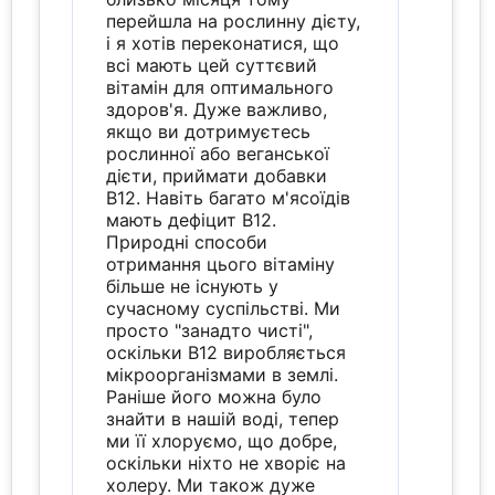
перейшла на рослинну дієту,
і я хотів переконатися, що
всі мають цей суттєвий
вітамін для оптимального
здоров'я. Дуже важливо,
якщо ви дотримуєтесь
рослинної або веганської
дієти, приймати добавки
B12. Навіть багато м'ясоїдів
мають дефіцит B12.
Природні способи
отримання цього вітаміну
більше не існують у
сучасному суспільстві. Ми
просто "занадто чисті",
оскільки B12 виробляється
мікроорганізмами в землі.
Раніше його можна було
знайти в нашій воді, тепер
ми її хлоруємо, що добре,
оскільки ніхто не хворіє на
холеру. Ми також дуже