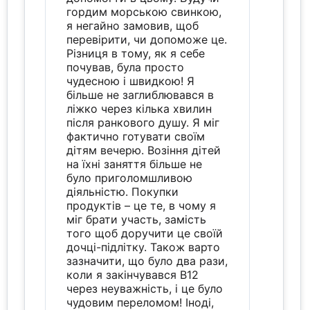
гордим морською свинкою,
я негайно замовив, щоб
перевірити, чи допоможе це.
Різниця в тому, як я себе
почував, була просто
чудесною і швидкою! Я
більше не заглиблювався в
ліжко через кілька хвилин
після ранкового душу. Я міг
фактично готувати своїм
дітям вечерю. Возіння дітей
на їхні заняття більше не
було приголомшливою
діяльністю. Покупки
продуктів – це те, в чому я
міг брати участь, замість
того щоб доручити це своїй
дочці-підлітку. Також варто
зазначити, що було два рази,
коли я закінчувався B12
через неуважність, і це було
чудовим переломом! Іноді,