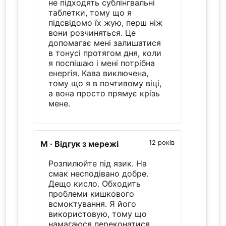
не підходять сублінгвальні
таблетки, тому що я
підсвідомо їх жую, перш ніж
вони розчиняться. Це
допомагає мені залишатися
в тонусі протягом дня, коли
я поспішаю і мені потрібна
енергія. Кава виключена,
тому що я в почтивому віці,
а вона просто прямує крізь
мене.
M
· Відгук з мережі
12 років
Розпилюйте під язик. На
смак несподівано добре.
Дещо кисло. Обходить
проблеми кишкового
всмоктування. Я його
використовую, тому що
намагаюся переконатися,