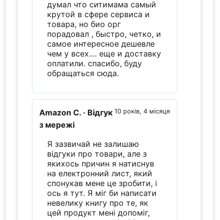
думал что ситимама самый
крутой в сфере сервиса и
товара, но био орг
порадовал , быстро, четко, и
самое интересное дешевле
чем у всех.... еще и доставку
оплатили. спасибо, буду
обращаться сюда.
Amazon C.
· Відгук
10 років, 4 місяця
з мережі
Я зазвичай не залишаю
відгуки про товари, але з
якихось причин я натиснув
на електронний лист, який
спонукав мене це зробити, і
ось я тут. Я міг би написати
невелику книгу про те, як
цей продукт мені допоміг,