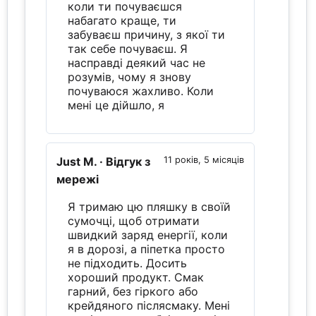
коли ти почуваєшся
набагато краще, ти
забуваєш причину, з якої ти
так себе почуваєш. Я
насправді деякий час не
розумів, чому я знову
почуваюся жахливо. Коли
мені це дійшло, я
Just M.
· Відгук з
11 років, 5 місяців
мережі
Я тримаю цю пляшку в своїй
сумочці, щоб отримати
швидкий заряд енергії, коли
я в дорозі, а піпетка просто
не підходить. Досить
хороший продукт. Смак
гарний, без гіркого або
крейдяного післясмаку. Мені