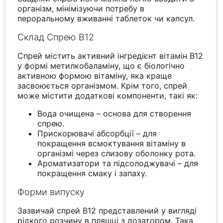
організм, мінімізуючи потребу в
пероральному вживанні таблеток чи капсул.
Склад Спрею B12
Спрей містить активний інгредієнт вітамін B12
у формі метилкобаламіну, що є біологічно
активною формою вітаміну, яка краще
засвоюється організмом. Крім того, спрей
може містити додаткові компоненти, такі як:
Вода очищена – основа для створення
спрею.
Прискорювачі абсорбції – для
покращення всмоктування вітаміну в
організмі через слизову оболонку рота.
Ароматизатори та підсолоджувачі – для
покращення смаку і запаху.
Форми випуску
Зазвичай спрей B12 представлений у вигляді
рідкого розчину в пляшці з дозатором. Така