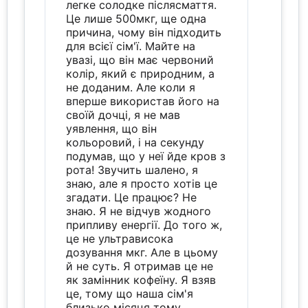
легке солодке післясмаття.
Це лише 500мкг, ще одна
причина, чому він підходить
для всієї сім'ї. Майте на
увазі, що він має червоний
колір, який є природним, а
не доданим. Але коли я
вперше використав його на
своїй дочці, я не мав
уявлення, що він
кольоровий, і на секунду
подумав, що у неї йде кров з
рота! Звучить шалено, я
знаю, але я просто хотів це
згадати. Це працює? Не
знаю. Я не відчув жодного
припливу енергії. До того ж,
це не ультрависока
дозування мкг. Але в цьому
й не суть. Я отримав це не
як замінник кофеїну. Я взяв
це, тому що наша сім'я
близько місяця тому