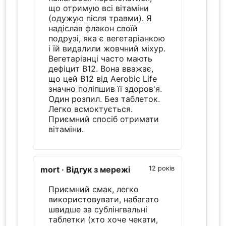
що отримую всі вітаміни
(одужую після травми). Я
надіслав флакон своїй
подрузі, яка є вегетаріанкою
і їй видалили жовчний міхур.
Вегетаріанці часто мають
дефіцит B12. Вона вважає,
що цей B12 від Aerobic Life
значно поліпшив її здоров'я.
Один розпил. Без таблеток.
Легко всмоктується.
Приємний спосіб отримати
вітаміни.
mort
· Відгук з мережі
12 років
Приємний смак, легко
використовувати, набагато
швидше за сублінгвальні
таблетки (хто хоче чекати,