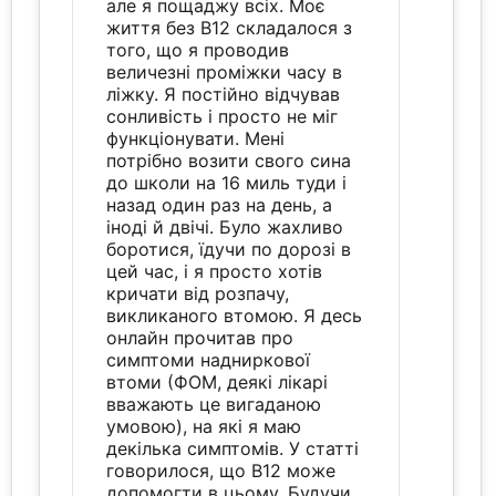
але я пощаджу всіх. Моє
життя без B12 складалося з
того, що я проводив
величезні проміжки часу в
ліжку. Я постійно відчував
сонливість і просто не міг
функціонувати. Мені
потрібно возити свого сина
до школи на 16 миль туди і
назад один раз на день, а
іноді й двічі. Було жахливо
боротися, їдучи по дорозі в
цей час, і я просто хотів
кричати від розпачу,
викликаного втомою. Я десь
онлайн прочитав про
симптоми надниркової
втоми (ФОМ, деякі лікарі
вважають це вигаданою
умовою), на які я маю
декілька симптомів. У статті
говорилося, що B12 може
допомогти в цьому. Будучи