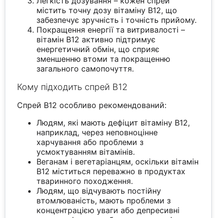
Легкість дозування – кожен спрей
містить точну дозу вітаміну B12, що
забезпечує зручність і точність прийому.
Покращення енергії та витривалості –
вітамін B12 активно підтримує
енергетичний обмін, що сприяє
зменшенню втоми та покращенню
загального самопочуття.
Кому підходить спрей B12
Спрей B12 особливо рекомендований:
Людям, які мають дефіцит вітаміну B12,
наприклад, через неповноцінне
харчування або проблеми з
усмоктуванням вітамінів.
Веганам і вегетаріанцям, оскільки вітамін
B12 міститься переважно в продуктах
тваринного походження.
Людям, що відчувають постійну
втомлюваність, мають проблеми з
концентрацією уваги або депресивні