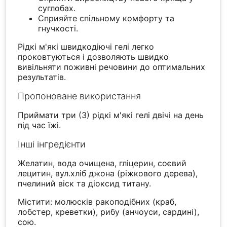
суглобах.
Сприяйте спільному комфорту та
гнучкості.
Рідкі м'які швидкодіючі гелі легко
проковтуються і дозволяють швидко
вивільняти поживні речовини до оптимальних
результатів.
Пропоноване використання
Приймати три (3) рідкі м'які гелі двічі на день
під час їжі.
Інші інгредієнти
Желатин, вода очищена, гліцерин, соєвий
лецитин, вул.хліб джона (ріжкового дерева),
пчелиний віск та діоксид титану.
Містити: молюсків ракоподібних (краб,
лобстер, креветки), рибу (анчоуси, сардині),
сою.