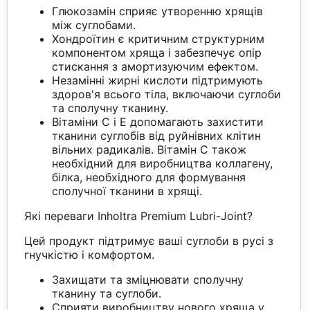
Глюкозамін сприяє утворенню хрящів
між суглобами.
Хондроїтин є критичним структурним
компонентом хряща і забезпечує опір
стискання з амортизуючим ефектом.
Незамінні жирні кислоти підтримують
здоров'я всього тіла, включаючи суглоби
та сполучну тканину.
Вітаміни С і Е допомагають захистити
тканини суглобів від руйнівних клітин
вільних радикалів. Вітамін С також
необхідний для виробництва коллагену,
білка, необхідного для формування
сполучної тканини в хрящі.
Які переваги Inholtra Premium Lubri-Joint?
Цей продукт підтримує ваші суглоби в русі з
гнучкістю і комфортом.
Захищати та зміцнювати сполучну
тканину та суглоби.
Сприяти виробництву нового хряща у