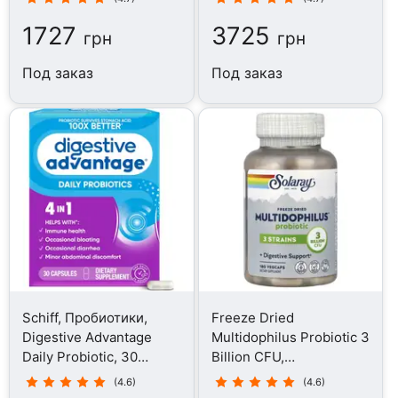
1727
3725
грн
грн
Под заказ
Под заказ
Schiff, Пробиотики,
Freeze Dried
Digestive Advantage
Multidophilus Probiotic 3
Daily Probiotic, 30
Billion CFU,
капсул
Пробиотики, 180 капсул
(4.6)
(4.6)