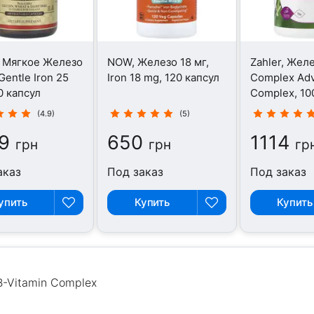
, Мягкое Железо
NOW, Железо 18 мг,
Zahler, Желе
Gentle Iron 25
Iron 18 mg, 120 капсул
Complex Adv
0 капсул
Complex, 10
(4.9)
(5)
9
650
1114
грн
грн
гр
аказ
Под заказ
Под заказ
упить
Купить
Купить
 B-Vitamin Complex