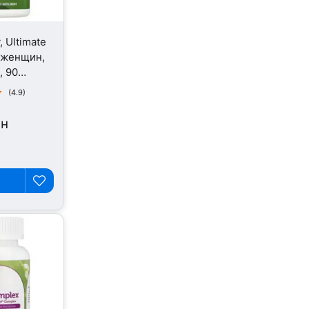
, Ultimate
 женщин,
, 90
(4.9)
рн