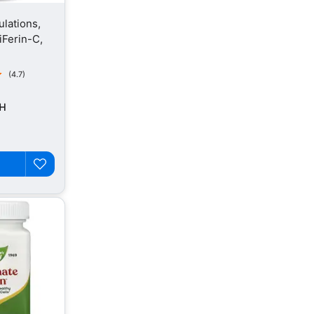
lations,
iFerin-C,
(4.7)
н