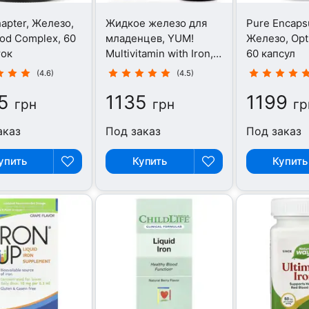
pter, Железо,
Жидкое железо для
Pure Encapsu
ood Complex, 60
младенцев, YUM!
Железо, Opt
ток
Multivitamin with Iron,
60 капсул
50 мл
(4.6)
(4.5)
5
1135
1199
грн
грн
гр
аказ
Под заказ
Под заказ
упить
Купить
Купить