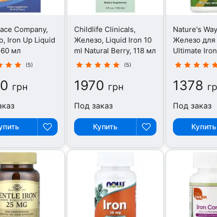
race Company,
Childlife Clinicals,
Nature's Way
, Iron Up Liquid
Железо, Liquid Iron 10
Железо для
 60 мл
ml Natural Berry, 118 мл
Ultimate Iron
капсул
(5)
(5)
90
1970
1378
грн
грн
г
аказ
Под заказ
Под заказ
упить
Купить
Купить