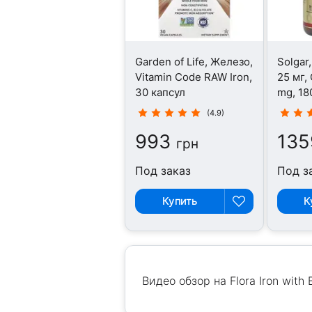
Garden of Life, Железо,
Solgar
Vitamin Code RAW Iron,
25 мг, 
30 капсул
mg, 18
(4.9)
993
135
грн
Под заказ
Под з
Купить
К
Видео обзор на Flora Iron with