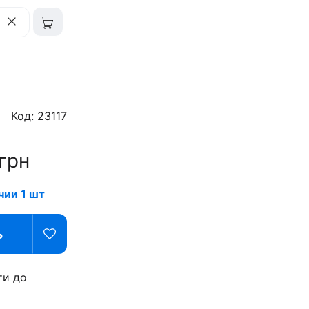
Код: 23117
грн
чии 1 шт
ь
ти до