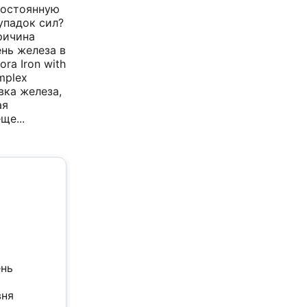
постоянную
упадок сил?
ричина
нь железа в
ora Iron with
mplex
вка железа,
ая
ще...
ень
вня