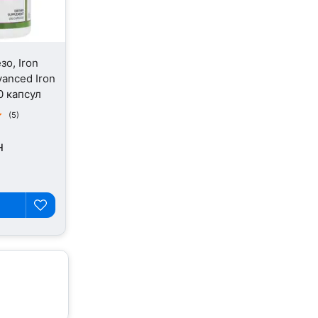
зо, Iron
anced Iron
0 капсул
(5)
н