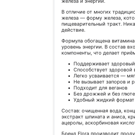
железа и энергии.
В отличие от многих традицио
железа — форму железа, кото
пищеварительный тракт. Ника
действие.
Формула обогащена витамина
уровень энергии. В состав в
компоненты, что делает приё
Поддерживает здоровый 
Способствует здоровой 
Легко усваивается — мя
Не вызывает запоров и 
Подходит для веганов
Без дрожжей и без глют
Удобный жидкий формат
Состав: очищенная вода, конц
экстракт шпината и аниса, к
ацеролы, аскорбиновая кисло
Бренд Flora производит проду