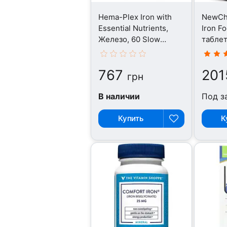
Hema-Plex Iron with
NewCha
Essential Nutrients,
Iron F
Железо, 60 Slow
табле
Release Mini Tabs
767
201
грн
В наличии
Под з
Купить
К