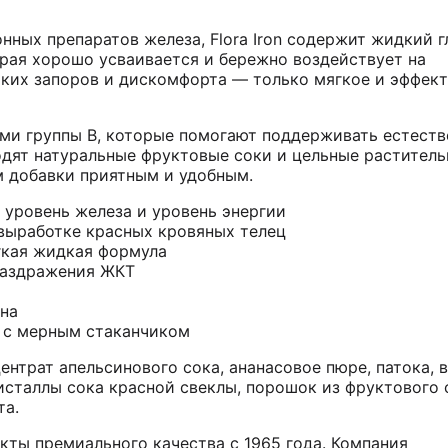
нных препаратов железа, Flora Iron содержит жидкий 
рая хорошо усваивается и бережно воздействует на
ких запоров и дискомфорта — только мягкое и эффек
ми группы B, которые помогают поддерживать естест
ходят натуральные фруктовые соки и цельные растител
м добавки приятным и удобным.
уровень железа и уровень энергии
выработке красных кровяных телец
гкая жидкая формула
раздражения ЖКТ
ена
 с мерным стаканчиком
ентрат апельсинового сока, ананасовое пюре, патока, 
ристаллы сока красной свеклы, порошок из фруктового 
та.
кты премиального качества с 1965 года. Компания