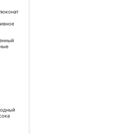
глюконат
тивное
венный
ьные
водный
сока