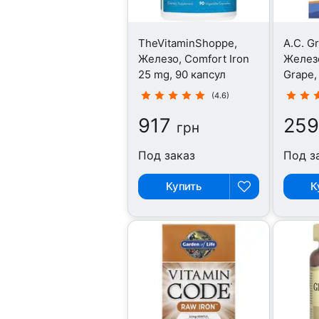
TheVitaminShoppe,
A.C. G
Железо, Comfort Iron
Железо
25 mg, 90 капсул
Grape,
(4.6)
917
25
грн
Под заказ
Под з
Купить
К