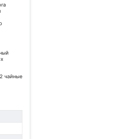
ora
и
о
рный
их
 2 чайные