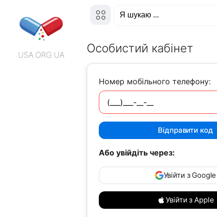
Особистий кабінет
USA.ORG.UA
Номер мобільного телефону:
Відправити код
Або увійдіть через:
Увійти з Google
Увійти з Apple