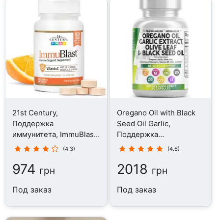
21st Century,
Oregano Oil with Black
Поддержка
Seed Oil Garlic,
иммунитета, ImmuBlast
Поддержка
Citrus, 32 таблетки
иммунитета, 60 капсул
(4.3)
(4.6)
974
2018
грн
грн
Под заказ
Под заказ