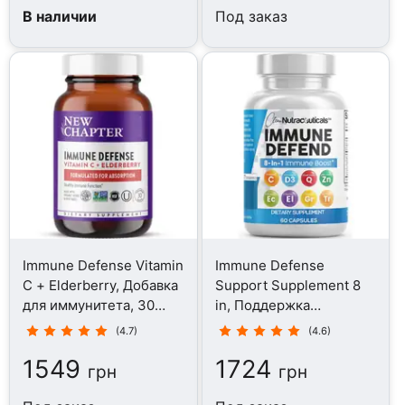
В наличии
Под заказ
Immune Defense Vitamin
Immune Defense
C + Elderberry, Добавка
Support Supplement 8
для иммунитета, 30
in, Поддержка
капсул
иммунитета, 60 капсул
(4.7)
(4.6)
1549
1724
грн
грн