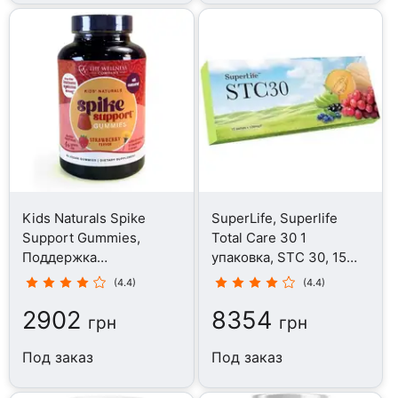
Kids Naturals Spike
SuperLife, Superlife
Support Gummies,
Total Care 30 1
Поддержка
упаковка, STC 30, 15
иммунитета, 120
саше
(4.4)
(4.4)
таблеток
2902
8354
грн
грн
Под заказ
Под заказ