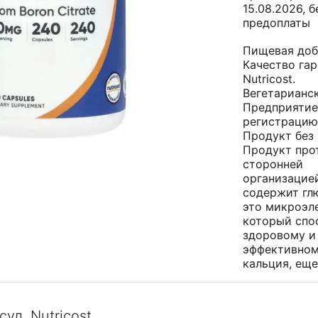
15.08.2026, б
предоплаты
Пищевая доб
Качество га
Nutricost.
Вегетарианск
Предприятие
регистрацию
Продукт без
Продукт про
сторонней
организацией
содержит глю
это микроэл
который спо
здоровому и
эффективном
кальция,
еще.
ул, Nutricost