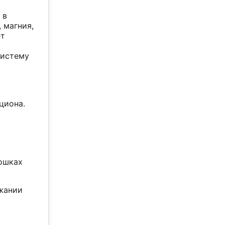
 в
 магния,
ет
систему
циона.
рошках
жании