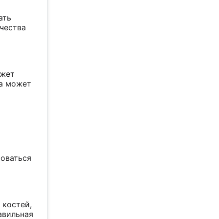
ать
ичества
ожет
ра может
роваться
 костей,
авильная