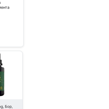
в
мента
ng, Бор,