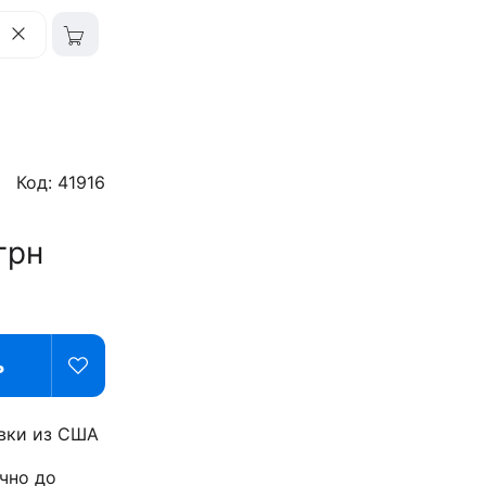
Код: 41916
грн
ь
вки из США
чно до