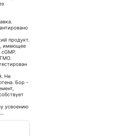
ез
авка.
рантировано
ий продукт.
, имеющее
 cGMP.
 ГМО.
тестирован
. Не
тена. Бор -
емент,
собствует
у усвоению
..