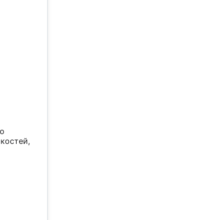
ию
 костей,