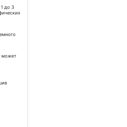
1 до 3
ифических
немного
а может
шие