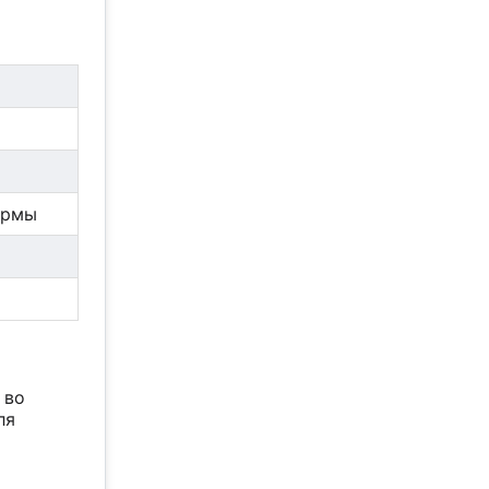
ормы
о
 во
ля