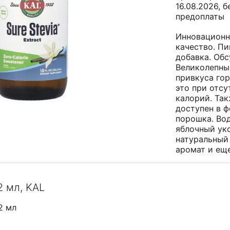
16.08.2026, б
предоплаты
Инновационн
качество. П
добавка. Об
Великолепны
привкуса гор
это при отсу
калорий. Та
доступен в 
порошка. Вод
яблочный укс
натуральный
аромат и
еще
2 мл, KAL
.2 мл