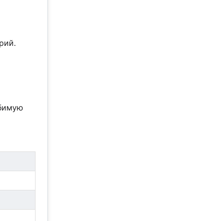
рий.
юбимую