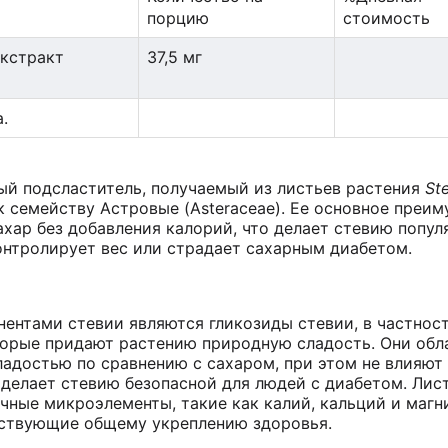
порцию
стоимость
экстракт
37,5 мг
.
ный подсластитель, получаемый из листьев растения
St
 семейству Астровые (Asteraceae). Ее основное преи
ахар без добавления калорий, что делает стевию попу
нтролирует вес или страдает сахарным диабетом.
нтами стевии являются гликозиды стевии, в частност
торые придают растению природную сладость. Они об
ладостью по сравнению с сахаром, при этом не влияют
 делает стевию безопасной для людей с диабетом. Лис
чные микроэлементы, такие как калий, кальций и магни
бствующие общему укреплению здоровья.