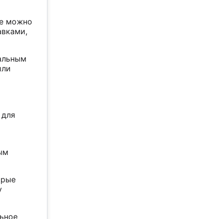
ее можно
авками,
еальным
или
 для
ым
орые
у
льное