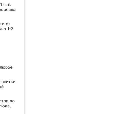
 ч. л.
 порошка
ти от
но 1-2
а
 любое
напитки.
ой
ртов до
люда,