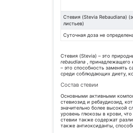
Стевия (Stevia Rebaudiana) (
листьев)
Суточная доза не определена
Стевия (Stevia) – это природ
rebaudiana
, принадлежащего к
– это способность заменять с
среди соблюдающих диету, ко
Состав стевии
Основными активными компоне
стевиозид и ребаудиозид, ко
значительно более высокой с
уровень глюкозы в крови, что
стевии также содержат разли
также антиоксиданты, спосо