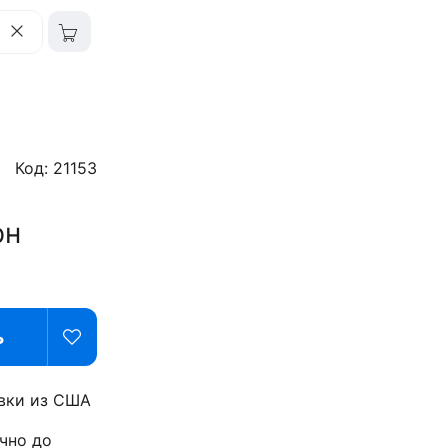
Код: 21153
рн
ь
вки из США
чно до