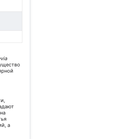
evia
мущество
лярной
и,
ладают
 на
тья
й, а