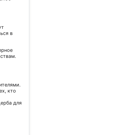
ут
ься в
ерное
ствам.
ителями.
ех, кто
щерба для