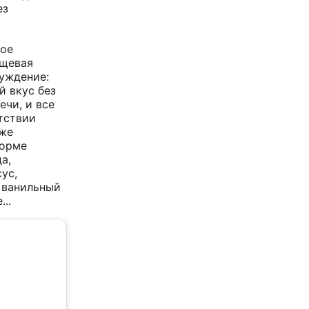
ез
ое
ищевая
суждение:
й вкус без
ечи, и все
тствии
кже
форме
а,
ус,
 ванильный
...