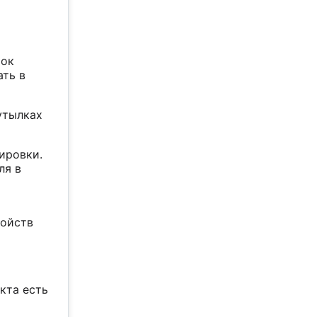
шок
ать в
утылках
ировки.
ля в
войств
кта есть