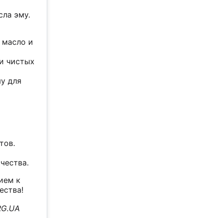
ла эму.
 масло и
ки чистых
му для
тов.
чества.
ием к
ества!
RG.UA