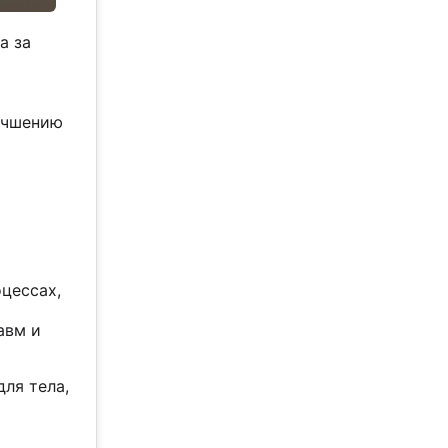
а за
лучшению
цессах,
авм и
для тела,