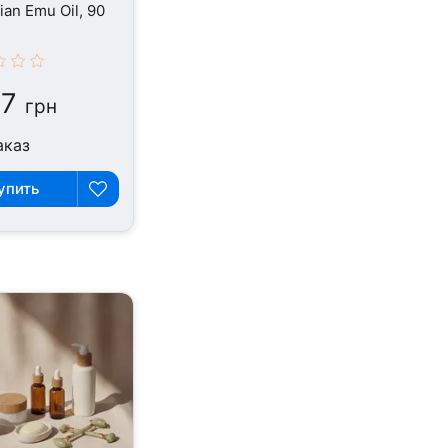
ian Emu Oil, 90
87
грн
аказ
упить