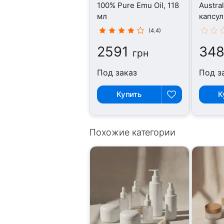
100% Pure Emu Oil, 118
Austral
мл
капсул
(4.4)
2591
34
грн
Под заказ
Под з
Купить
К
Похожие категории