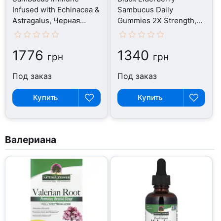
Infused with Echinacea &
Sambucus Daily
Astragalus, Черная
Gummies 2X Strength,
Бузина, 240 мл
Черная Бузина, 45
таблеток
1776
1340
грн
грн
Под заказ
Под заказ
Купить
Купить
Валериана