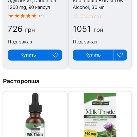
Одуванчик, Dandelion
Root Liquid Extract Low
1260 mg, 90 капсул
Alcohol, 30 мл
(5)
726
1051
грн
грн
Под заказ
Под заказ
Купить
Купить
Расторопша