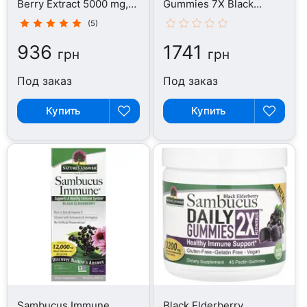
Berry Extract 5000 mg,
Gummies 7X Black
120 мл
Elderberry, 30 конфет
(5)
936
1741
грн
грн
Под заказ
Под заказ
Купить
Купить
Sambucus Immune
Black Elderberry