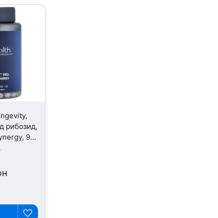
ngevity,
д рибозид,
nergy, 90
рн