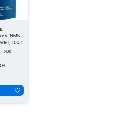
д
тид, NMN
der, 100 г
(4.6)
рн