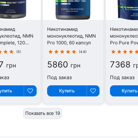
инамид
Никотинамид
Никотинами
уклеотид, NMN
мононуклеотид, NMN
мононуклео
mplete, 120
Pro 1000, 60 капсул
Pro Pure Pow
(5)
(4.6)
7
5860
7368
грн
грн
г
аказ
Под заказ
Под заказ
упить
Купить
Купить
Показать все 19