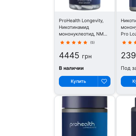
ProHealth Longevity,
Никот
Никотинамид
монон
мононуклеотид, NMN
Pro Lo
Pro 500, 30 капсул
пасти
(5)
4445
239
грн
В наличии
Под з
Купить
К