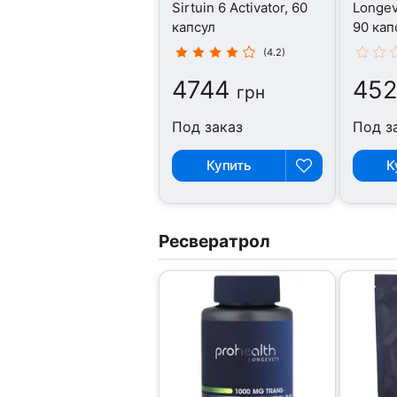
Sirtuin 6 Activator, 60
Longev
капсул
90 кап
(4.2)
4744
452
грн
Под заказ
Под з
Купить
К
Ресвератрол