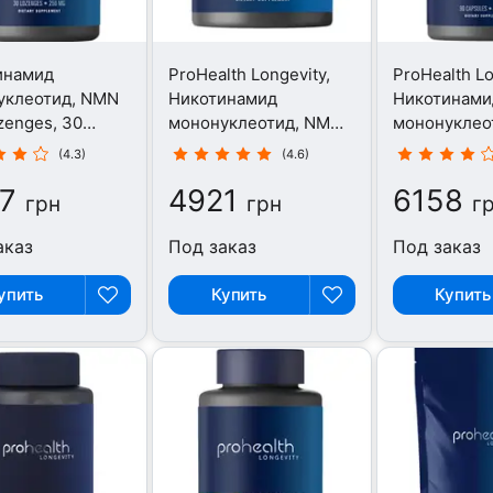
инамид
ProHealth Longevity,
ProHealth Lo
уклеотид, NMN
Никотинамид
Никотинами
zenges, 30
мононуклеотид, NMN
мононуклео
лок
Pro Powder, 30 г
Pro 300, 90 
(4.3)
(4.6)
7
4921
6158
грн
грн
г
аказ
Под заказ
Под заказ
упить
Купить
Купить