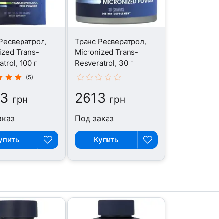
Ресвератрол,
Транс Ресвератрол,
ized Trans-
Micronized Trans-
trol, 100 г
Resveratrol, 30 г
(5)
83
2613
грн
грн
аказ
Под заказ
упить
Купить