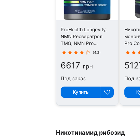
ProHealth Longevity,
Никот
NMN Ресвератрол
монон
TMG, NMN Pro
Pro Co
Complete, 75 г
капсул
(4.2)
6617
512
грн
Под заказ
Под з
Купить
К
Никотинамид рибозид