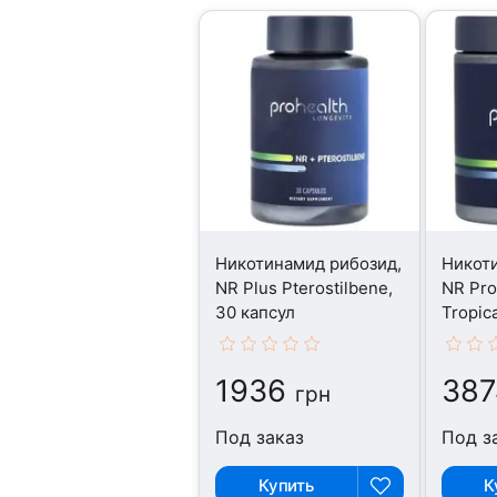
Никотинамид рибозид,
Никот
NR Plus Pterostilbene,
NR Pro
30 капсул
Tropica
1936
387
грн
Под заказ
Под з
Купить
К