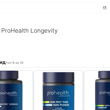
ProHealth Longevity
тид
топ-8 из 19