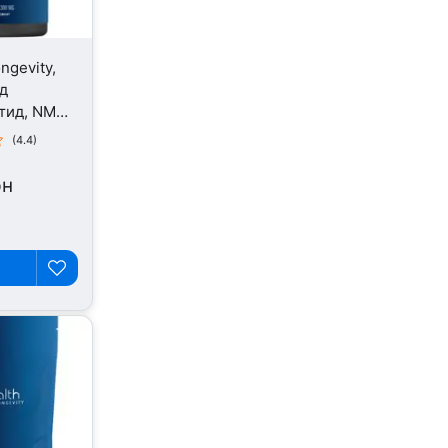
ngevity,
д
тид, NMN
капсул
(4.4)
рн