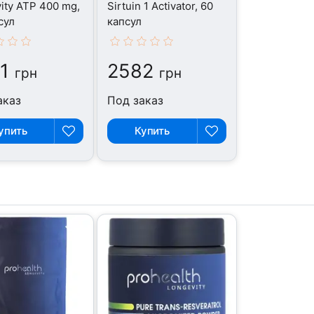
ity ATP 400 mg,
Sirtuin 1 Activator, 60
сул
капсул
1
2582
грн
грн
аказ
Под заказ
упить
Купить