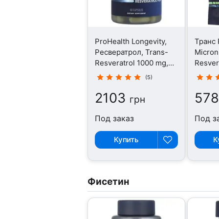
ProHealth Longevity,
Транс 
Ресвератрол, Trans-
Micron
Resveratrol 1000 mg,
Resvera
60 капсул
(5)
2103
57
грн
Под заказ
Под з
Купить
К
Фисетин