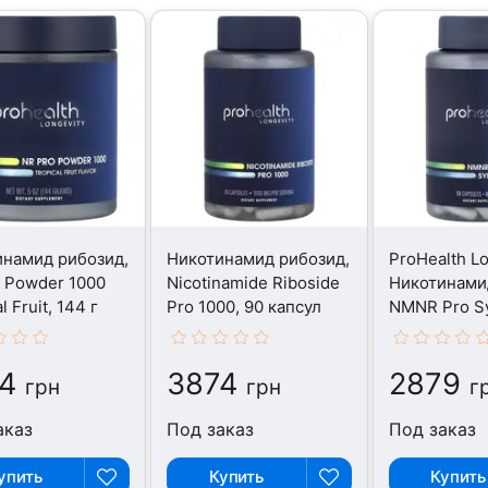
инамид рибозид,
Никотинамид рибозид,
ProHealth Lo
 Powder 1000
Nicotinamide Riboside
Никотинами
l Fruit, 144 г
Pro 1000, 90 капсул
NMNR Pro Sy
капсул
4
3874
2879
грн
грн
г
аказ
Под заказ
Под заказ
упить
Купить
Купить