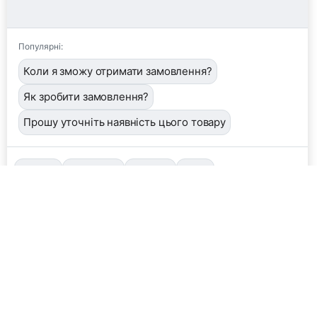
Популярні:
Коли я зможу отримати замовлення?
Як зробити замовлення?
Прошу уточніть наявність цього товару
📦
/order
👤
/operator
🖼️
/image
❓
/help
Завантажити фото або квитанцію