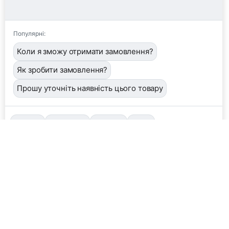
Популярні:
Коли я зможу отримати замовлення?
Як зробити замовлення?
Прошу уточніть наявність цього товару
📦
/order
👤
/operator
🖼️
/image
❓
/help
Завантажити фото або квитанцію