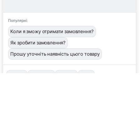
Популярні:
Коли я зможу отримати замовлення?
Як зробити замовлення?
Прошу уточніть наявність цього товару
📦
/order
👤
/operator
🖼️
/image
❓
/help
Завантажити фото або квитанцію