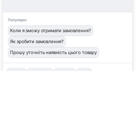
Популярні:
Коли я зможу отримати замовлення?
Як зробити замовлення?
Прошу уточніть наявність цього товару
📦
/order
👤
/operator
🖼️
/image
❓
/help
Завантажити фото або квитанцію