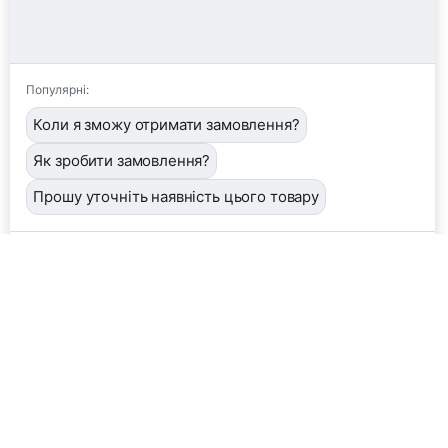
Популярні:
Коли я зможу отримати замовлення?
Як зробити замовлення?
Прошу уточніть наявність цього товару
📦
/order
👤
/operator
🖼️
/image
❓
/help
Завантажити фото або квитанцію