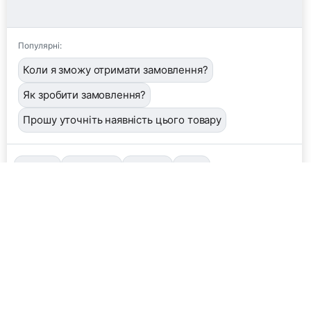
Популярні:
Коли я зможу отримати замовлення?
Як зробити замовлення?
Прошу уточніть наявність цього товару
📦
/order
👤
/operator
🖼️
/image
❓
/help
Завантажити фото або квитанцію