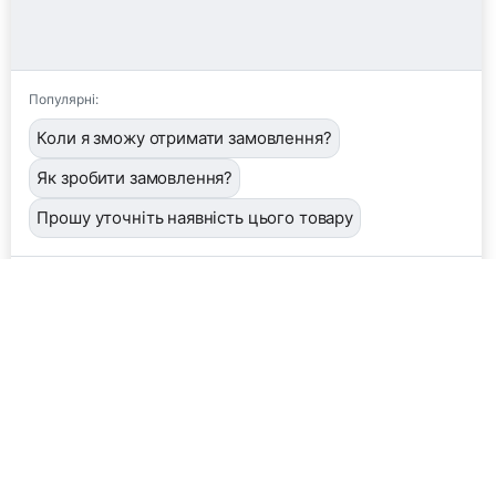
Популярні:
Коли я зможу отримати замовлення?
Як зробити замовлення?
Прошу уточніть наявність цього товару
📦
/order
👤
/operator
🖼️
/image
❓
/help
Завантажити фото або квитанцію