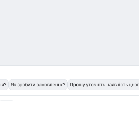
ня?
Як зробити замовлення?
Прошу уточніть наявність цьо
❓
/help
Завантажити фото або квитанцію