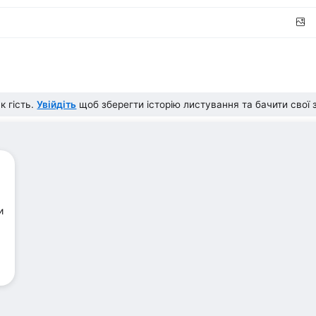
к гість.
Увійдіть
щоб зберегти історію листування та бачити свої
и