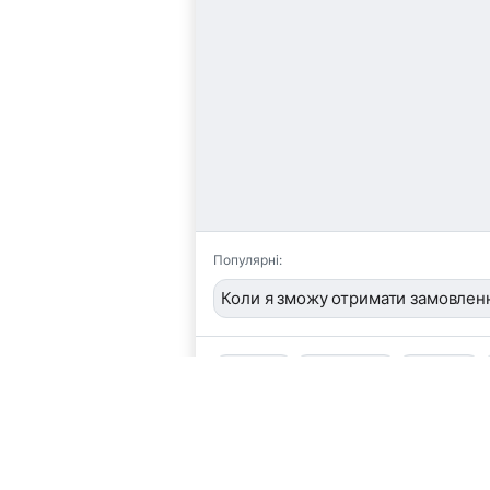
Популярні:
Коли я зможу отримати замовлен
📦
/order
👤
/operator
🖼️
/image