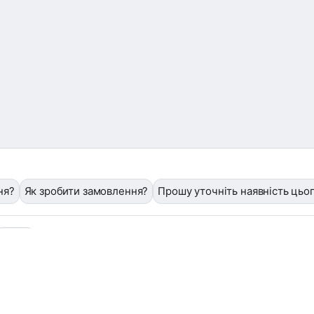
ня?
Як зробити замовлення?
Прошу уточніть наявність цьо
❓
/help
Завантажити фото або квитанцію