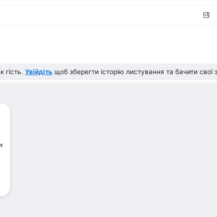
к гість.
Увійдіть
щоб зберегти історію листування та бачити свої
и