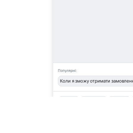
Популярні:
Коли я зможу отримати замовлен
📦
/order
👤
/operator
🖼️
/image