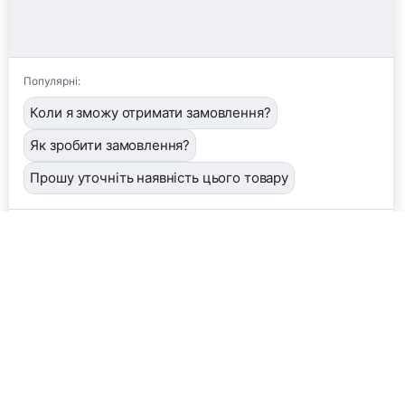
Популярні:
Коли я зможу отримати замовлення?
Як зробити замовлення?
Прошу уточніть наявність цього товару
📦
/order
👤
/operator
🖼️
/image
❓
/help
Завантажити фото або квитанцію