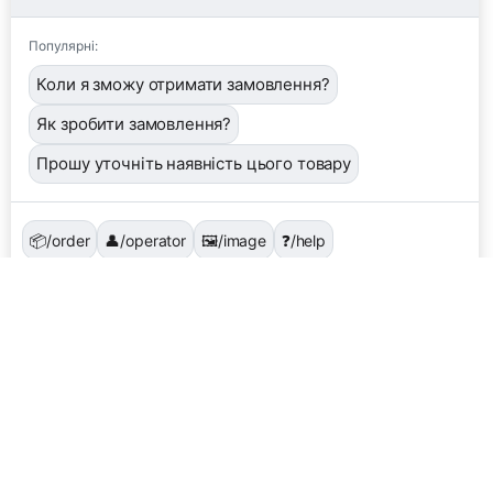
Популярні:
Коли я зможу отримати замовлення?
Як зробити замовлення?
Прошу уточніть наявність цього товару
📦
/order
👤
/operator
🖼️
/image
❓
/help
Завантажити фото або квитанцію