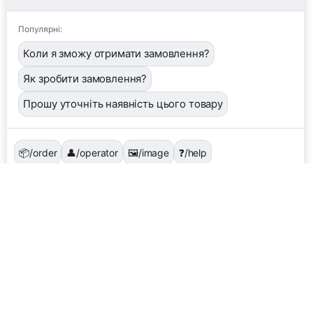
Популярні:
Коли я зможу отримати замовлення?
Як зробити замовлення?
Прошу уточніть наявність цього товару
📦
/order
👤
/operator
🖼️
/image
❓
/help
Завантажити фото або квитанцію