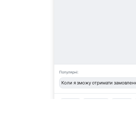
Популярні:
Коли я зможу отримати замовлен
📦
/order
👤
/operator
🖼️
/image