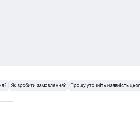
ня?
Як зробити замовлення?
Прошу уточніть наявність цьо
❓
/help
Завантажити фото або квитанцію