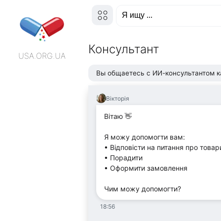
Консультант
USA.ORG.UA
Вы общаетесь с ИИ-консультантом к
Вікторія
Вітаю 👋
Я можу допомогти вам:
• Відповісти на питання про товар
• Порадити
• Оформити замовлення
Чим можу допомогти?
18:56