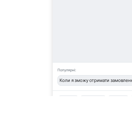
Популярні:
Коли я зможу отримати замовлен
📦
/order
👤
/operator
🖼️
/image