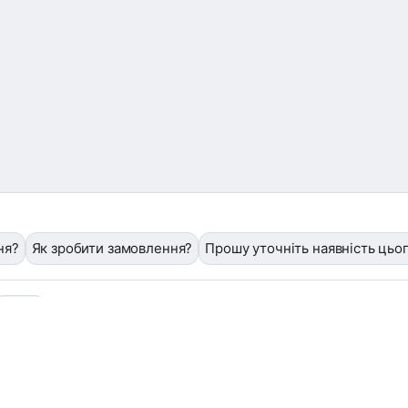
ня?
Як зробити замовлення?
Прошу уточніть наявність цьо
❓
/help
Завантажити фото або квитанцію