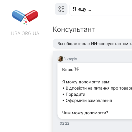
Консультант
USA.ORG.UA
Вы общаетесь с ИИ-консультантом к
Вікторія
Вітаю 👋
Я можу допомогти вам:
• Відповісти на питання про товар
• Порадити
• Оформити замовлення
Чим можу допомогти?
02:22