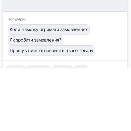
Популярні:
Коли я зможу отримати замовлення?
Як зробити замовлення?
Прошу уточніть наявність цього товару
📦
/order
👤
/operator
🖼️
/image
❓
/help
Завантажити фото або квитанцію