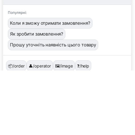
Популярні:
Коли я зможу отримати замовлення?
Як зробити замовлення?
Прошу уточніть наявність цього товару
📦
/order
👤
/operator
🖼️
/image
❓
/help
Завантажити фото або квитанцію