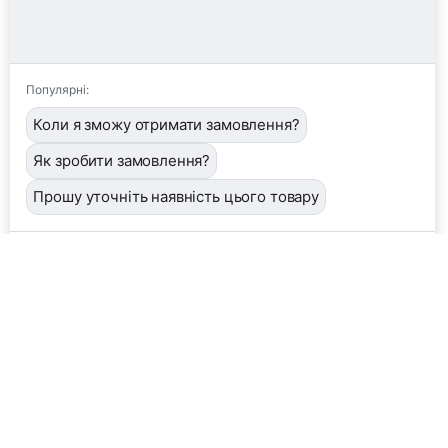
Популярні:
Коли я зможу отримати замовлення?
Як зробити замовлення?
Прошу уточніть наявність цього товару
📦
/order
👤
/operator
🖼️
/image
❓
/help
Завантажити фото або квитанцію